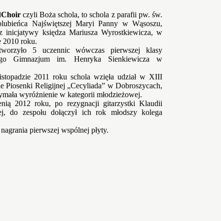
Choir
czyli Boża schola, to schola z parafii pw. św.
blubieńca Najświętszej Maryi Panny w Wąsoszu,
z inicjatywy księdza Mariusza Wyrostkiewicza, w
e 2010 roku.
tworzyło 5 uczennic wówczas pierwszej klasy
nego Gimnazjum im. Henryka Sienkiewicza w
istopadzie 2011 roku schola wzięła udział w XIII
ie Piosenki Religijnej „Cecyliada” w Dobroszycach,
zymała wyróżnienie w kategorii młodzieżowej.
enią 2012 roku, po rezygnacji gitarzystki Klaudii
ej, do zespołu dołączył ich rok młodszy kolega
nagrania pierwszej wspólnej płyty.