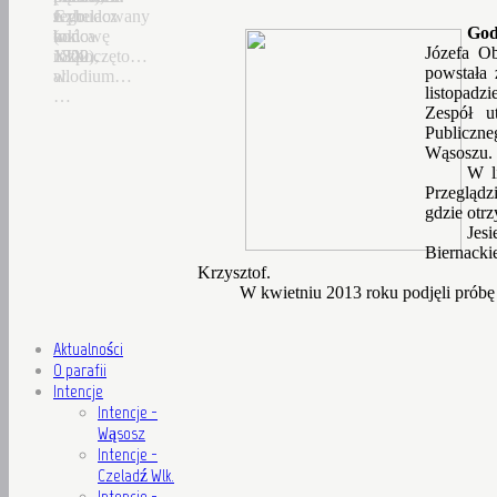
Czhelacz
z
Jego
wybudowany
God
(ok.
końca
budowę
w
Józefa O
1300),
XIX
rozpoczęto…
1822…
powstała 
allodium…
w.
listopadzi
…
Zespół u
Publicz
Wąsoszu.
W l
Przeglądz
gdzie otr
Jesi
Biernacki
Krzysztof.
W kwietniu 2013 roku podjęli próbę 
Aktualności
O parafii
Intencje
Intencje -
Wąsosz
Intencje -
Czeladź Wlk.
Intencje -