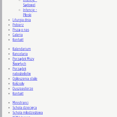
Sądowel
Intencje -
Płoski
Liturgia dnia
Pobierz
Piszą o nas
Galeria
Kontakt
Kalendarium
Kancelaria
Porządek Mszy
Świętych
Porządek
nabożeństw
Ogłoszenia stałe
Kościoły
Duszpasterze
Kontakt
Ministranci
Schola dziecięca
Schola młodzieżowa