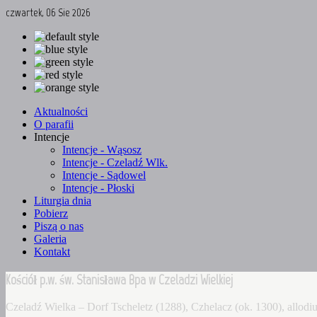
czwartek, 06 Sie 2026
Aktualności
O parafii
Intencje
Intencje - Wąsosz
Intencje - Czeladź Wlk.
Intencje - Sądowel
Intencje - Płoski
Liturgia dnia
Pobierz
Piszą o nas
Galeria
Kontakt
Kościół p.w. św. Stanisława Bpa w Czeladzi Wielkiej
Czeladź Wielka – Dorf Tscheletz (1288), Czhelacz (ok. 1300), allo