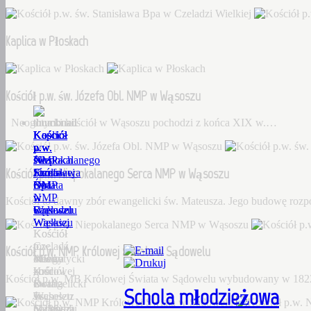
Kaplica w Płoskach
Kościół p.w. św. Józefa Obl. NMP w Wąsoszu
Neogotycki kościół w Wąsoszu pochodzi z końca XIX w.…
Kościół
Kaplica
Kościół
Kościół
Kościół
p.w.
w
p.w.
p.w.
p.w.
św.
Płoskach
św.
Niepokalanego
NMP
Kościół p.w. Niepokalanego Serca NMP w Wąsoszu
Stanisława
Józefa
Serca
Królowej
Bpa
Obl.
NMP
Świata
w
NMP
w
w
Kościół to dawny zbór ewangelicki św. Mateusza. Jego budowę roz
Czeladzi
w
Wąsoszu
Sądowelu
Wielkiej
Wąsoszu
Kościół
Kościół
Czeladź
to
p.w.
Kościół p.w. NMP Królowej Świata w Sądowelu
Wielka
Neogotycki
dawny
MB
–
kościół
zbór
Królowej
Kościół p.w. MB Królowej Świata w Sądowelu wybudowany w 18
Dorf
w
ewangelicki
Świata
Schola młodzieżowa
Tscheletz
Wąsoszu
św.
w
(1288),
pochodzi
Mateusza.
Sądowelu