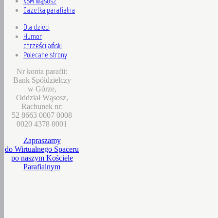
KSM Wąsosz
Gazetka parafialna
Dla dzieci
Humor
chrześcijański
Polecane strony
Nr konta parafii:
Bank Spółdzielczy
w Górze,
Oddział Wąsosz,
Rachunek nr:
52 8663 0007 0008
0020 4378 0001
Zapraszamy
do Wirtualnego Spaceru
po naszym Kościele
Parafialnym