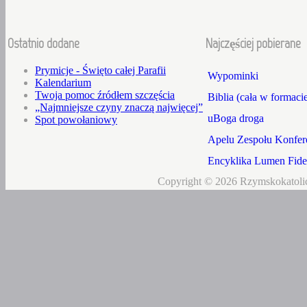
Ostatnio dodane
Najczęściej pobierane
Prymicje - Święto całej Parafii
Wypominki
Kalendarium
Twoja pomoc źródłem szczęścia
Biblia (cała w formaci
„Najmniejsze czyny znaczą najwięcej”
uBoga droga
Spot powołaniowy
Apelu Zespołu Konfere
Encyklika Lumen Fidei
Copyright © 2026 Rzymskokatolic