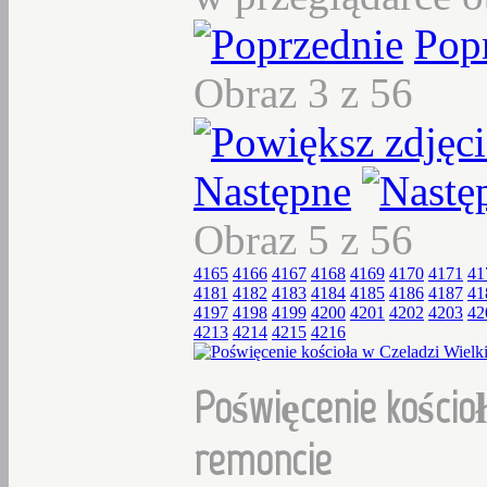
Pop
Obraz 3 z 56
Następne
Obraz 5 z 56
4165
4166
4167
4168
4169
4170
4171
41
4181
4182
4183
4184
4185
4186
4187
41
4197
4198
4199
4200
4201
4202
4203
42
4213
4214
4215
4216
Poświęcenie kościoł
remoncie