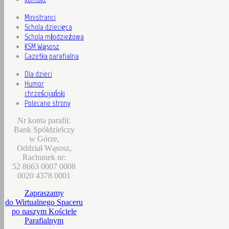
Ministranci
Schola dziecięca
Schola młodzieżowa
KSM Wąsosz
Gazetka parafialna
Dla dzieci
Humor
chrześcijański
Polecane strony
Nr konta parafii:
Bank Spółdzielczy
w Górze,
Oddział Wąsosz,
Rachunek nr:
52 8663 0007 0008
0020 4378 0001
Zapraszamy
do Wirtualnego Spaceru
po naszym Kościele
Parafialnym