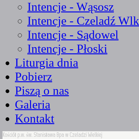
Intencje - Wąsosz
Intencje - Czeladź Wlk
Intencje - Sądowel
Intencje - Płoski
Liturgia dnia
Pobierz
Piszą o nas
Galeria
Kontakt
Kościół p.w. św. Stanisława Bpa w Czeladzi Wielkiej