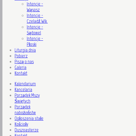
Intencje -
Wąsosz
Intencje -
Czeladź Wlk.
Intencje -
Sądowel
Intencje -
Płoski
Liturgia dnia
Pobierz
Piszą o nas
Galeria
Kontakt
Kalendarium
Kancelaria
Porządek Mszy
Świętych
Porządek
nabożeństw
Ogłoszenia stałe
Kościoły
Duszpasterze
Kontakt