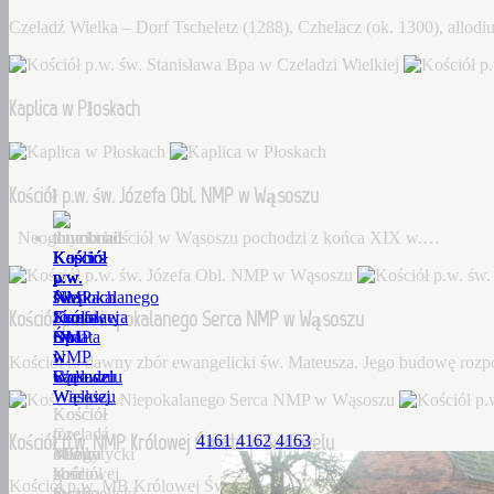
Czeladź Wielka – Dorf Tscheletz (1288), Czhelacz (ok. 1300), allo
Kaplica w Płoskach
Kościół p.w. św. Józefa Obl. NMP w Wąsoszu
Neogotycki kościół w Wąsoszu pochodzi z końca XIX w.…
Kościół
Kaplica
Kościół
Kościół
Kościół
p.w.
w
p.w.
p.w.
p.w.
św.
Płoskach
św.
Niepokalanego
NMP
Kościół p.w. Niepokalanego Serca NMP w Wąsoszu
Stanisława
Józefa
Serca
Królowej
Bpa
Obl.
NMP
Świata
w
NMP
w
w
Kościół to dawny zbór ewangelicki św. Mateusza. Jego budowę roz
Czeladzi
w
Wąsoszu
Sądowelu
Wielkiej
Wąsoszu
Kościół
Kościół
Czeladź
to
p.w.
Kościół p.w. NMP Królowej Świata w Sądowelu
4161
4162
4163
Wielka
Neogotycki
dawny
MB
–
kościół
zbór
Królowej
Kościół p.w. MB Królowej Świata w Sądowelu wybudowany w 18
Dorf
w
ewangelicki
Świata