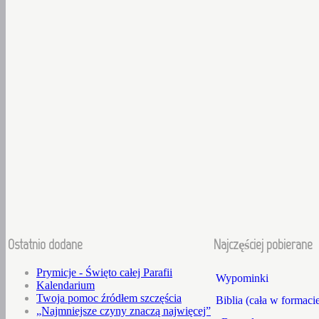
Ostatnio dodane
Najczęściej pobierane
Prymicje - Święto całej Parafii
Wypominki
Kalendarium
Twoja pomoc źródłem szczęścia
Biblia (cała w formaci
„Najmniejsze czyny znaczą najwięcej”