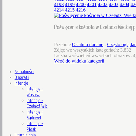
4198
4199
4200
4201
4202
4203
4204
42
4214
4215
4216
Poświęcenie kościoła w Czeladzi Wielkiej 
Przeboje
Ostatnio dodane
-
Często ogląda
Zdjęć we wszystkich kategoriach: 3,832
Liczba wyświetleń wszystkich obrazów: 4
Wróć do widoku kategorii
Aktualności
O parafii
Intencje
Intencje -
Wąsosz
Intencje -
Czeladź Wlk.
Intencje -
Sądowel
Intencje -
Płoski
Liturgia dnia