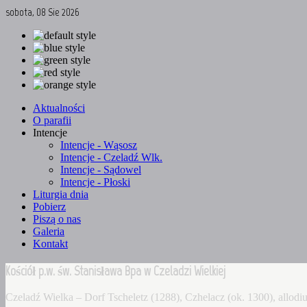
sobota, 08 Sie 2026
Aktualności
O parafii
Intencje
Intencje - Wąsosz
Intencje - Czeladź Wlk.
Intencje - Sądowel
Intencje - Płoski
Liturgia dnia
Pobierz
Piszą o nas
Galeria
Kontakt
Kościół p.w. św. Stanisława Bpa w Czeladzi Wielkiej
Czeladź Wielka – Dorf Tscheletz (1288), Czhelacz (ok. 1300), allo