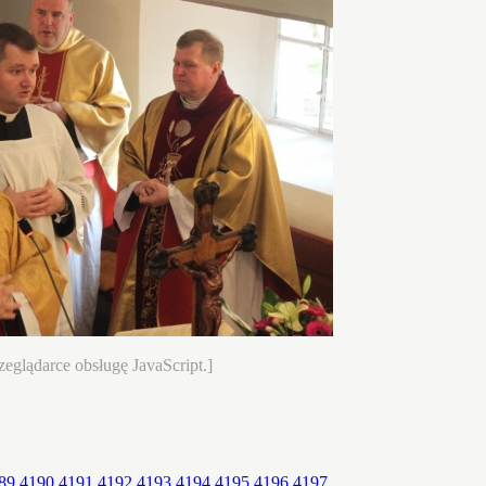
eglądarce obsługę JavaScript.]
89
4190
4191
4192
4193
4194
4195
4196
4197