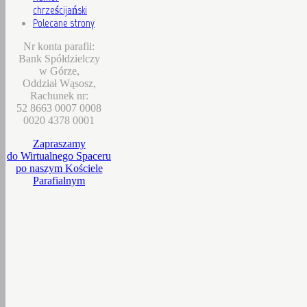
chrześcijański
Polecane strony
Nr konta parafii:
Bank Spółdzielczy
w Górze,
Oddział Wąsosz,
Rachunek nr:
52 8663 0007 0008
0020 4378 0001
Zapraszamy
do Wirtualnego Spaceru
po naszym Kościele
Parafialnym