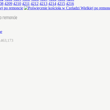
08
4209
4210
4211
4212
4213
4214
4215
4216
po remoncie
ne
,463,173