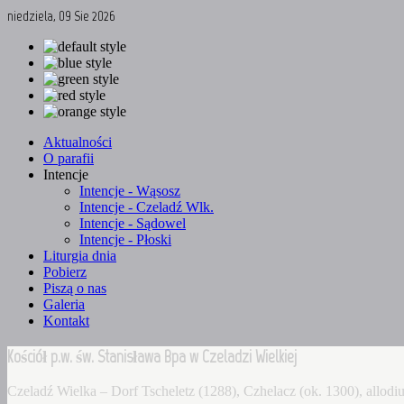
niedziela, 09 Sie 2026
Aktualności
O parafii
Intencje
Intencje - Wąsosz
Intencje - Czeladź Wlk.
Intencje - Sądowel
Intencje - Płoski
Liturgia dnia
Pobierz
Piszą o nas
Galeria
Kontakt
Kościół p.w. św. Stanisława Bpa w Czeladzi Wielkiej
Czeladź Wielka – Dorf Tscheletz (1288), Czhelacz (ok. 1300), allo