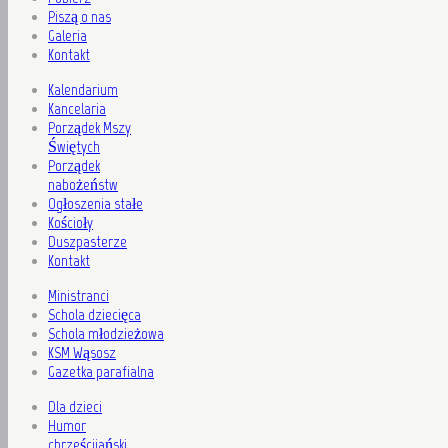
Piszą o nas
Galeria
Kontakt
Kalendarium
Kancelaria
Porządek Mszy
Świętych
Porządek
nabożeństw
Ogłoszenia stałe
Kościoły
Duszpasterze
Kontakt
Ministranci
Schola dziecięca
Schola młodzieżowa
KSM Wąsosz
Gazetka parafialna
Dla dzieci
Humor
chrześcijański