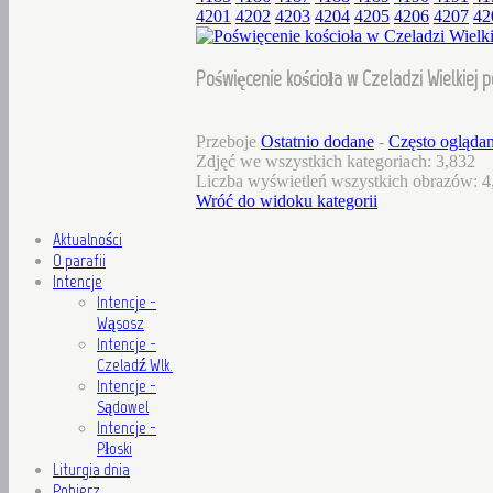
4201
4202
4203
4204
4205
4206
4207
42
Poświęcenie kościoła w Czeladzi Wielkiej 
Przeboje
Ostatnio dodane
-
Często ogląda
Zdjęć we wszystkich kategoriach: 3,832
Liczba wyświetleń wszystkich obrazów: 4
Wróć do widoku kategorii
Aktualności
O parafii
Intencje
Intencje -
Wąsosz
Intencje -
Czeladź Wlk.
Intencje -
Sądowel
Intencje -
Płoski
Liturgia dnia
Pobierz