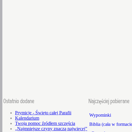
Ostatnio dodane
Najczęściej pobierane
Prymicje - Święto całej Parafii
Wypominki
Kalendarium
Twoja pomoc źródłem szczęścia
Biblia (cała w formaci
„Najmniejsze czyny znaczą najwięcej”