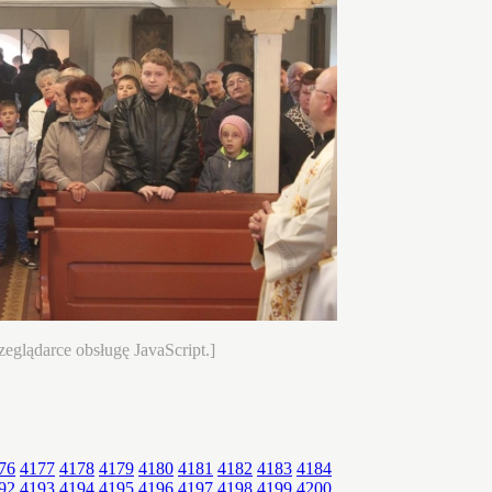
eglądarce obsługę JavaScript.]
76
4177
4178
4179
4180
4181
4182
4183
4184
92
4193
4194
4195
4196
4197
4198
4199
4200