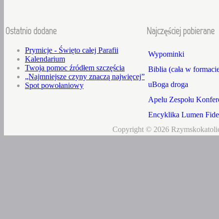
Ostatnio dodane
Najczęściej pobierane
Prymicje - Święto całej Parafii
Wypominki
Kalendarium
Twoja pomoc źródłem szczęścia
Biblia (cała w formaci
„Najmniejsze czyny znaczą najwięcej”
uBoga droga
Spot powołaniowy
Apelu Zespołu Konfere
Encyklika Lumen Fidei
Copyright © 2026 Rzymskokatolic