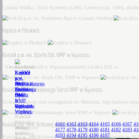
Czeladź Wielka – Dorf Tscheletz (1288), Czhelacz (ok. 1300), allo
Kaplica w Płoskach
Kościół p.w. św. Józefa Obl. NMP w Wąsoszu
Neogotycki kościół w Wąsoszu pochodzi z końca XIX w.…
Kościół
Kaplica
Kościół
Kościół
Kościół
p.w.
w
p.w.
p.w.
p.w.
św.
Płoskach
św.
Niepokalanego
NMP
Kościół p.w. Niepokalanego Serca NMP w Wąsoszu
Stanisława
Józefa
Serca
Królowej
Bpa
Obl.
NMP
Świata
w
NMP
w
w
Kościół to dawny zbór ewangelicki św. Mateusza. Jego budowę roz
Czeladzi
w
Wąsoszu
Sądowelu
Wielkiej
Wąsoszu
Kościół
Kościół
Czeladź
to
p.w.
Kościół p.w. NMP Królowej Świata w Sądowelu
4161
4162
4163
4164
4165
4166
4167
41
Wielka
Neogotycki
dawny
MB
4177
4178
4179
4180
4181
4182
4183
41
–
kościół
zbór
Królowej
4193
4194
4195
4196
4197
Kościół p.w. MB Królowej Świata w Sądowelu wybudowany w 18
Dorf
w
ewangelicki
Świata