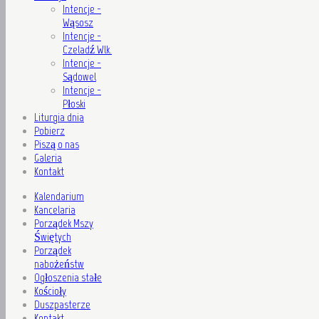
Intencje -
Wąsosz
Intencje -
Czeladź Wlk.
Intencje -
Sądowel
Intencje -
Płoski
Liturgia dnia
Pobierz
Piszą o nas
Galeria
Kontakt
Kalendarium
Kancelaria
Porządek Mszy
Świętych
Porządek
nabożeństw
Ogłoszenia stałe
Kościoły
Duszpasterze
Kontakt