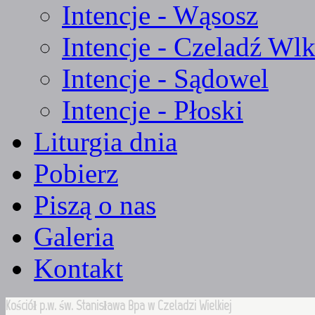
Intencje - Wąsosz
Intencje - Czeladź Wlk
Intencje - Sądowel
Intencje - Płoski
Liturgia dnia
Pobierz
Piszą o nas
Galeria
Kontakt
Kościół p.w. św. Stanisława Bpa w Czeladzi Wielkiej