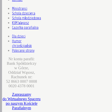
Ministranci
Schola dziecięca
Schola młodzieżowa
KSM Wąsosz
Gazetka parafialna
Dla dzieci
Humor
chrześcijański
Polecane strony
Nr konta parafii:
Bank Spółdzielczy
w Górze,
Oddział Wąsosz,
Rachunek nr:
52 8663 0007 0008
0020 4378 0001
Zapraszamy
do Wirtualnego Spaceru
po naszym Kościele
Parafialnym