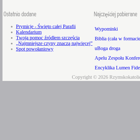
Ostatnio dodane
Najczęściej pobierane
Prymicje - Święto całej Parafii
Wypominki
Kalendarium
Twoja pomoc źródłem szczęścia
Biblia (cała w formaci
„Najmniejsze czyny znaczą najwięcej”
uBoga droga
Spot powołaniowy
Apelu Zespołu Konfere
Encyklika Lumen Fidei
Copyright © 2026 Rzymskokatolic