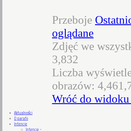
Przeboje
Ostatni
oglądane
Zdjęć we wszystk
3,832
Liczba wyświetl
obrazów: 4,461,
Wróć do widoku 
Aktualności
O parafii
Intencje
Intencje -