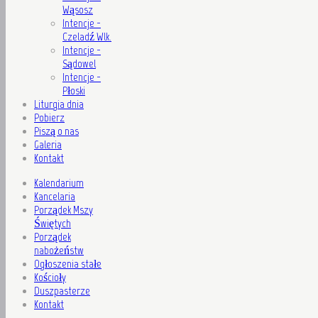
Wąsosz
Intencje -
Czeladź Wlk.
Intencje -
Sądowel
Intencje -
Płoski
Liturgia dnia
Pobierz
Piszą o nas
Galeria
Kontakt
Kalendarium
Kancelaria
Porządek Mszy
Świętych
Porządek
nabożeństw
Ogłoszenia stałe
Kościoły
Duszpasterze
Kontakt