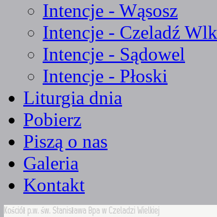
Intencje - Wąsosz
Intencje - Czeladź Wlk
Intencje - Sądowel
Intencje - Płoski
Liturgia dnia
Pobierz
Piszą o nas
Galeria
Kontakt
Kościół p.w. św. Stanisława Bpa w Czeladzi Wielkiej