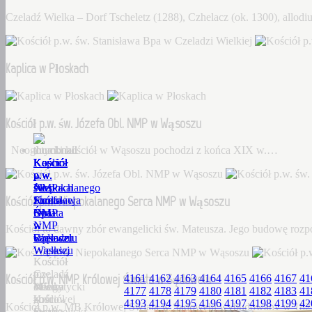
Czeladź Wielka – Dorf Tscheletz (1288), Czhelacz (ok. 1300), allo
Kaplica w Płoskach
Kościół p.w. św. Józefa Obl. NMP w Wąsoszu
Neogotycki kościół w Wąsoszu pochodzi z końca XIX w.…
Kościół
Kaplica
Kościół
Kościół
Kościół
p.w.
w
p.w.
p.w.
p.w.
św.
Płoskach
św.
Niepokalanego
NMP
Kościół p.w. Niepokalanego Serca NMP w Wąsoszu
Stanisława
Józefa
Serca
Królowej
Bpa
Obl.
NMP
Świata
w
NMP
w
w
Kościół to dawny zbór ewangelicki św. Mateusza. Jego budowę roz
Czeladzi
w
Wąsoszu
Sądowelu
Wielkiej
Wąsoszu
Kościół
Kościół
Czeladź
to
p.w.
Kościół p.w. NMP Królowej Świata w Sądowelu
4161
4162
4163
4164
4165
4166
4167
41
Wielka
Neogotycki
dawny
MB
4177
4178
4179
4180
4181
4182
4183
41
–
kościół
zbór
Królowej
4193
4194
4195
4196
4197
4198
4199
42
Kościół p.w. MB Królowej Świata w Sądowelu wybudowany w 18
Dorf
w
ewangelicki
Świata