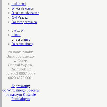
Ministranci
Schola dziecięca
Schola młodzieżowa
KSM Wąsosz
Gazetka parafialna
Dla dzieci
Humor
chrześcijański
Polecane strony
Nr konta parafii:
Bank Spółdzielczy
w Górze,
Oddział Wąsosz,
Rachunek nr:
52 8663 0007 0008
0020 4378 0001
Zapraszamy
do Wirtualnego Spaceru
po naszym Kościele
Parafialnym