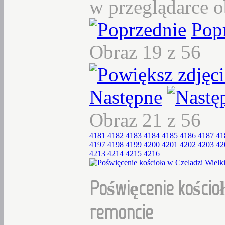
w przeglądarce o
Pop
Obraz 19 z 56
Następne
Obraz 21 z 56
4181
4182
4183
4184
4185
4186
4187
41
4197
4198
4199
4200
4201
4202
4203
42
4213
4214
4215
4216
Poświęcenie kościoł
remoncie