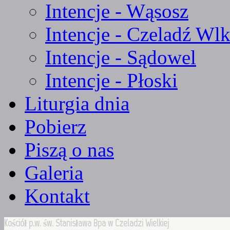
Intencje - Wąsosz
Intencje - Czeladź Wlk
Intencje - Sądowel
Intencje - Płoski
Liturgia dnia
Pobierz
Piszą o nas
Galeria
Kontakt
Kościół p.w. św. Stanisława Bpa w Czeladzi Wielkiej