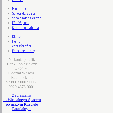
Ministranci
Schola dziecięca
Schola młodzieżowa
KSM Wąsosz
Gazetka parafialna
Dla dzieci
Humor
chrześcijański
Polecane strony
Nr konta parafii:
Bank Spółdzielczy
w Górze,
Oddział Wąsosz,
Rachunek nr:
52 8663 0007 0008
0020 4378 0001
Zapraszamy
do Wirtualnego Spaceru
po naszym Kościele
Parafialnym