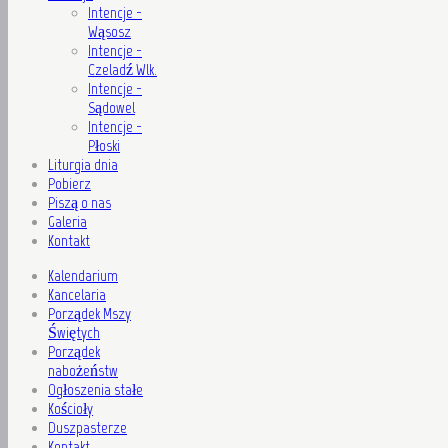
Intencje -
Wąsosz
Intencje -
Czeladź Wlk.
Intencje -
Sądowel
Intencje -
Płoski
Liturgia dnia
Pobierz
Piszą o nas
Galeria
Kontakt
Kalendarium
Kancelaria
Porządek Mszy
Świętych
Porządek
nabożeństw
Ogłoszenia stałe
Kościoły
Duszpasterze
Kontakt