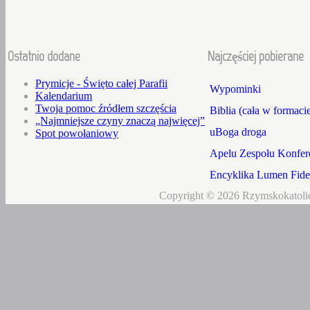
Ostatnio dodane
Najczęściej pobierane
Prymicje - Święto całej Parafii
Wypominki
Kalendarium
Twoja pomoc źródłem szczęścia
Biblia (cała w formaci
„Najmniejsze czyny znaczą najwięcej”
uBoga droga
Spot powołaniowy
Apelu Zespołu Konfere
Encyklika Lumen Fidei
Copyright © 2026 Rzymskokatolic