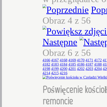
Pop
Obraz 4 z 56
Następne
Obraz 6 z 56
4166
4167
4168
4169
4170
4171
4172
41
4182
4183
4184
4185
4186
4187
4188
41
4198
4199
4200
4201
4202
4203
4204
42
4214
4215
4216
Poświęcenie kościoł
remoncie