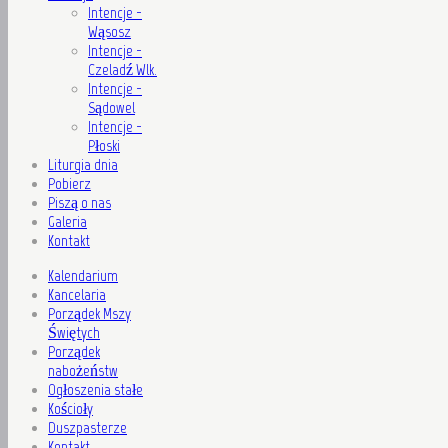
Intencje -
Wąsosz
Intencje -
Czeladź Wlk.
Intencje -
Sądowel
Intencje -
Płoski
Liturgia dnia
Pobierz
Piszą o nas
Galeria
Kontakt
Kalendarium
Kancelaria
Porządek Mszy
Świętych
Porządek
nabożeństw
Ogłoszenia stałe
Kościoły
Duszpasterze
Kontakt