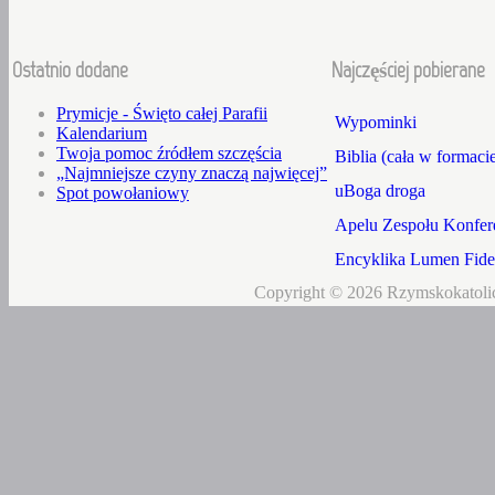
Ostatnio dodane
Najczęściej pobierane
Prymicje - Święto całej Parafii
Wypominki
Kalendarium
Twoja pomoc źródłem szczęścia
Biblia (cała w formaci
„Najmniejsze czyny znaczą najwięcej”
uBoga droga
Spot powołaniowy
Apelu Zespołu Konfere
Encyklika Lumen Fidei
Copyright © 2026 Rzymskokatolic