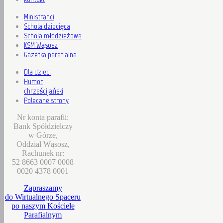
Ministranci
Schola dziecięca
Schola młodzieżowa
KSM Wąsosz
Gazetka parafialna
Dla dzieci
Humor
chrześcijański
Polecane strony
Nr konta parafii:
Bank Spółdzielczy
w Górze,
Oddział Wąsosz,
Rachunek nr:
52 8663 0007 0008
0020 4378 0001
Zapraszamy
do Wirtualnego Spaceru
po naszym Kościele
Parafialnym