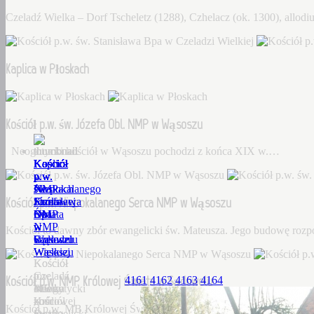
Czeladź Wielka – Dorf Tscheletz (1288), Czhelacz (ok. 1300), allo
Kaplica w Płoskach
Kościół p.w. św. Józefa Obl. NMP w Wąsoszu
Neogotycki kościół w Wąsoszu pochodzi z końca XIX w.…
Kościół
Kaplica
Kościół
Kościół
Kościół
p.w.
w
p.w.
p.w.
p.w.
św.
Płoskach
św.
Niepokalanego
NMP
Kościół p.w. Niepokalanego Serca NMP w Wąsoszu
Stanisława
Józefa
Serca
Królowej
Bpa
Obl.
NMP
Świata
w
NMP
w
w
Kościół to dawny zbór ewangelicki św. Mateusza. Jego budowę roz
Czeladzi
w
Wąsoszu
Sądowelu
Wielkiej
Wąsoszu
Kościół
Kościół
Czeladź
to
p.w.
Kościół p.w. NMP Królowej Świata w Sądowelu
4161
4162
4163
4164
Wielka
Neogotycki
dawny
MB
–
kościół
zbór
Królowej
Kościół p.w. MB Królowej Świata w Sądowelu wybudowany w 18
Dorf
w
ewangelicki
Świata