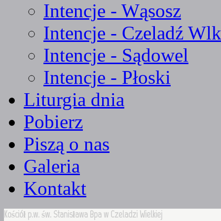
Intencje - Wąsosz
Intencje - Czeladź Wlk
Intencje - Sądowel
Intencje - Płoski
Liturgia dnia
Pobierz
Piszą o nas
Galeria
Kontakt
Kościół p.w. św. Stanisława Bpa w Czeladzi Wielkiej