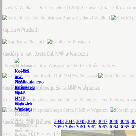
Czeladź Wielka – Dorf Tscheletz (1288), Czhelacz (ok. 1300), allo
Kaplica w Płoskach
Kościół p.w. św. Józefa Obl. NMP w Wąsoszu
Neogotycki kościół w Wąsoszu pochodzi z końca XIX w.…
Kościół
Kaplica
Kościół
Kościół
Kościół
p.w.
w
p.w.
p.w.
p.w.
św.
Płoskach
św.
Niepokalanego
NMP
Kościół p.w. Niepokalanego Serca NMP w Wąsoszu
Stanisława
Józefa
Serca
Królowej
Bpa
Obl.
NMP
Świata
w
NMP
w
w
Kościół to dawny zbór ewangelicki św. Mateusza. Jego budowę roz
Czeladzi
w
Wąsoszu
Sądowelu
Wielkiej
Wąsoszu
Kościół
Kościół
Czeladź
to
p.w.
Kościół p.w. NMP Królowej Świata w Sądowelu
3043
3044
3045
3046
3047
3048
3049
30
Wielka
Neogotycki
dawny
MB
3059
3060
3061
3062
3063
3064
3065
30
–
kościół
zbór
Królowej
Kościół p.w. MB Królowej Świata w Sądowelu wybudowany w 18
Dorf
w
ewangelicki
Świata