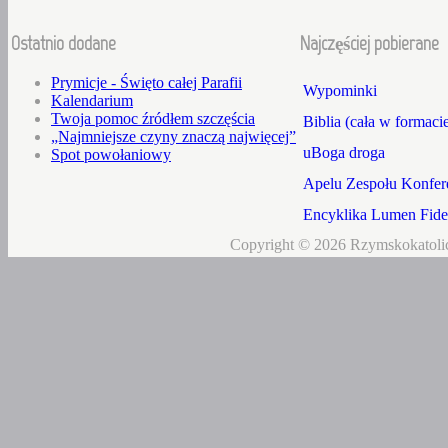
Ostatnio dodane
Najczęściej pobierane
Prymicje - Święto całej Parafii
Wypominki
Kalendarium
Twoja pomoc źródłem szczęścia
Biblia (cała w formaci
„Najmniejsze czyny znaczą najwięcej”
uBoga droga
Spot powołaniowy
Apelu Zespołu Konfere
Encyklika Lumen Fidei
Copyright © 2026 Rzymskokatolic