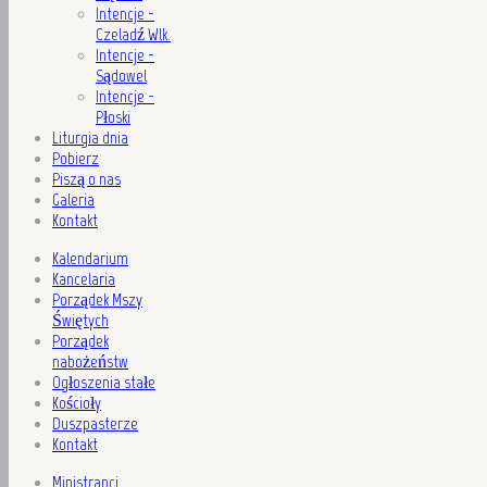
Intencje -
Czeladź Wlk.
Intencje -
Sądowel
Intencje -
Płoski
Liturgia dnia
Pobierz
Piszą o nas
Galeria
Kontakt
Kalendarium
Kancelaria
Porządek Mszy
Świętych
Porządek
nabożeństw
Ogłoszenia stałe
Kościoły
Duszpasterze
Kontakt
Ministranci