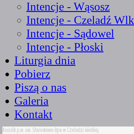
Intencje - Wąsosz
Intencje - Czeladź Wlk
Intencje - Sądowel
Intencje - Płoski
Liturgia dnia
Pobierz
Piszą o nas
Galeria
Kontakt
Kościół p.w. św. Stanisława Bpa w Czeladzi Wielkiej