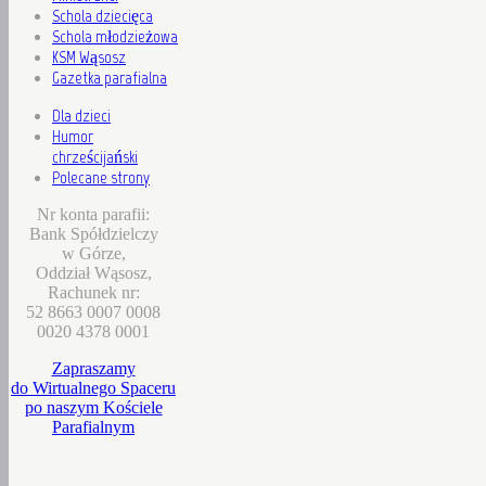
Schola dziecięca
Schola młodzieżowa
KSM Wąsosz
Gazetka parafialna
Dla dzieci
Humor
chrześcijański
Polecane strony
Nr konta parafii:
Bank Spółdzielczy
w Górze,
Oddział Wąsosz,
Rachunek nr:
52 8663 0007 0008
0020 4378 0001
Zapraszamy
do Wirtualnego Spaceru
po naszym Kościele
Parafialnym