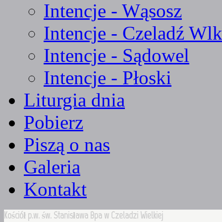
Intencje - Wąsosz
Intencje - Czeladź Wlk
Intencje - Sądowel
Intencje - Płoski
Liturgia dnia
Pobierz
Piszą o nas
Galeria
Kontakt
Kościół p.w. św. Stanisława Bpa w Czeladzi Wielkiej