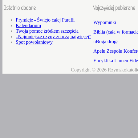
Ostatnio dodane
Najczęściej pobierane
Prymicje - Święto całej Parafii
Wypominki
Kalendarium
Twoja pomoc źródłem szczęścia
Biblia (cała w formaci
„Najmniejsze czyny znaczą najwięcej”
uBoga droga
Spot powołaniowy
Apelu Zespołu Konfere
Encyklika Lumen Fidei
Copyright © 2026 Rzymskokatolic