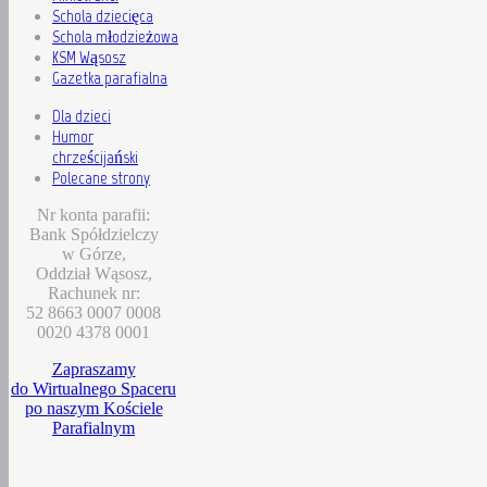
Schola dziecięca
Schola młodzieżowa
KSM Wąsosz
Gazetka parafialna
Dla dzieci
Humor
chrześcijański
Polecane strony
Nr konta parafii:
Bank Spółdzielczy
w Górze,
Oddział Wąsosz,
Rachunek nr:
52 8663 0007 0008
0020 4378 0001
Zapraszamy
do Wirtualnego Spaceru
po naszym Kościele
Parafialnym