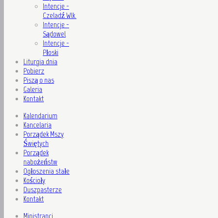
Intencje -
Czeladź Wlk.
Intencje -
Sądowel
Intencje -
Płoski
Liturgia dnia
Pobierz
Piszą o nas
Galeria
Kontakt
Kalendarium
Kancelaria
Porządek Mszy
Świętych
Porządek
nabożeństw
Ogłoszenia stałe
Kościoły
Duszpasterze
Kontakt
Ministranci