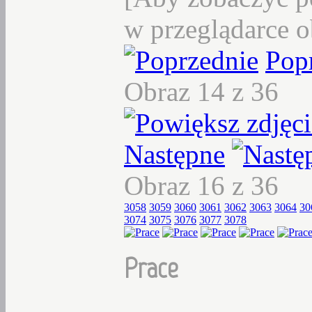
w przeglądarce o
Pop
Obraz 14 z 36
Następne
Obraz 16 z 36
3058
3059
3060
3061
3062
3063
3064
30
3074
3075
3076
3077
3078
Prace