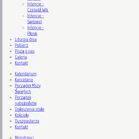
Intencje -
Czeladź Wlk.
Intencje -
Sądowel
Intencje -
Płoski
Liturgia dnia
Pobierz
Piszą o nas
Galeria
Kontakt
Kalendarium
Kancelaria
Porządek Mszy
Świętych
Porządek
nabożeństw
Ogłoszenia stałe
Kościoły
Duszpasterze
Kontakt
Ministranci