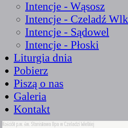
Intencje - Wąsosz
Intencje - Czeladź Wlk
Intencje - Sądowel
Intencje - Płoski
Liturgia dnia
Pobierz
Piszą o nas
Galeria
Kontakt
Kościół p.w. św. Stanisława Bpa w Czeladzi Wielkiej