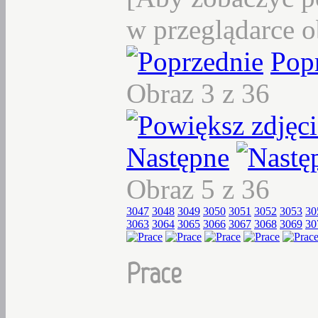
w przeglądarce o
Pop
Obraz 3 z 36
Następne
Obraz 5 z 36
3047
3048
3049
3050
3051
3052
3053
30
3063
3064
3065
3066
3067
3068
3069
30
Prace