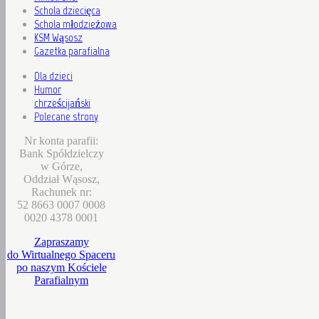
Schola dziecięca
Schola młodzieżowa
KSM Wąsosz
Gazetka parafialna
Dla dzieci
Humor
chrześcijański
Polecane strony
Nr konta parafii:
Bank Spółdzielczy
w Górze,
Oddział Wąsosz,
Rachunek nr:
52 8663 0007 0008
0020 4378 0001
Zapraszamy
do Wirtualnego Spaceru
po naszym Kościele
Parafialnym