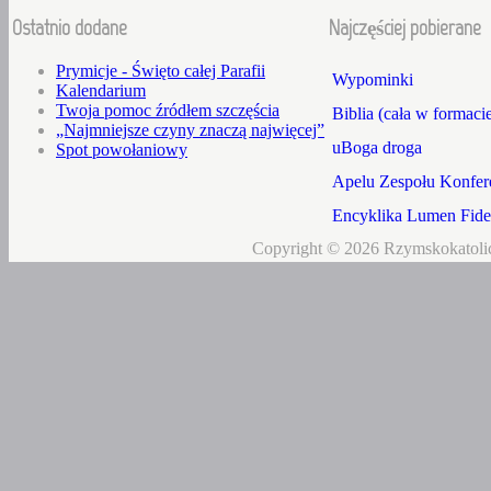
Ostatnio dodane
Najczęściej pobierane
Prymicje - Święto całej Parafii
Wypominki
Kalendarium
Twoja pomoc źródłem szczęścia
Biblia (cała w formaci
„Najmniejsze czyny znaczą najwięcej”
uBoga droga
Spot powołaniowy
Apelu Zespołu Konfere
Encyklika Lumen Fidei
Copyright © 2026 Rzymskokatolic