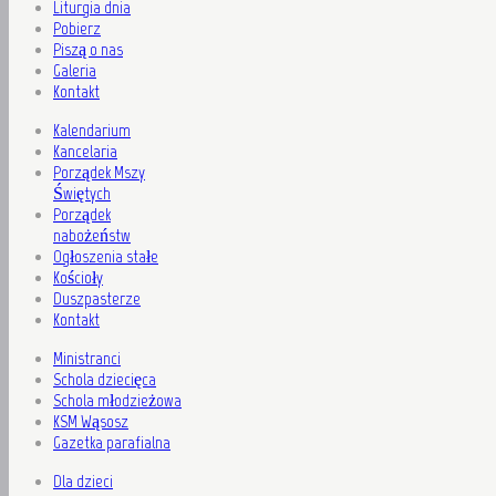
Liturgia dnia
Pobierz
Piszą o nas
Galeria
Kontakt
Kalendarium
Kancelaria
Porządek Mszy
Świętych
Porządek
nabożeństw
Ogłoszenia stałe
Kościoły
Duszpasterze
Kontakt
Ministranci
Schola dziecięca
Schola młodzieżowa
KSM Wąsosz
Gazetka parafialna
Dla dzieci