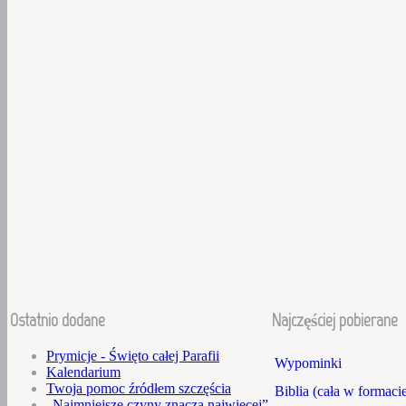
Ostatnio dodane
Najczęściej pobierane
Prymicje - Święto całej Parafii
Wypominki
Kalendarium
Twoja pomoc źródłem szczęścia
Biblia (cała w formaci
„Najmniejsze czyny znaczą najwięcej”