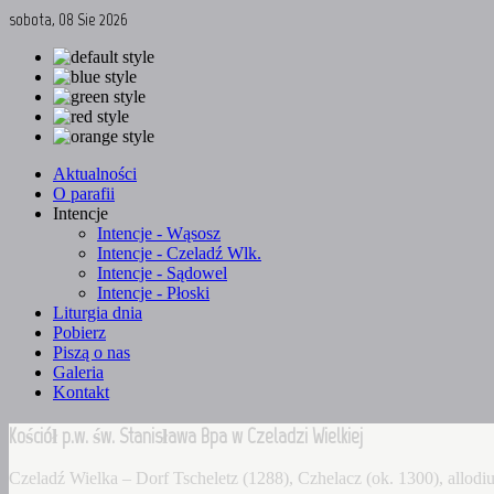
sobota, 08 Sie 2026
Aktualności
O parafii
Intencje
Intencje - Wąsosz
Intencje - Czeladź Wlk.
Intencje - Sądowel
Intencje - Płoski
Liturgia dnia
Pobierz
Piszą o nas
Galeria
Kontakt
Kościół p.w. św. Stanisława Bpa w Czeladzi Wielkiej
Czeladź Wielka – Dorf Tscheletz (1288), Czhelacz (ok. 1300), allo