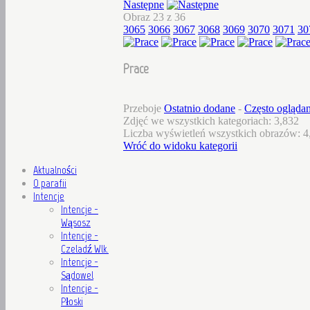
Następne
Obraz 23 z 36
3065
3066
3067
3068
3069
3070
3071
30
Prace
Przeboje
Ostatnio dodane
-
Często ogląda
Zdjęć we wszystkich kategoriach: 3,832
Liczba wyświetleń wszystkich obrazów: 4
Wróć do widoku kategorii
Aktualności
O parafii
Intencje
Intencje -
Wąsosz
Intencje -
Czeladź Wlk.
Intencje -
Sądowel
Intencje -
Płoski