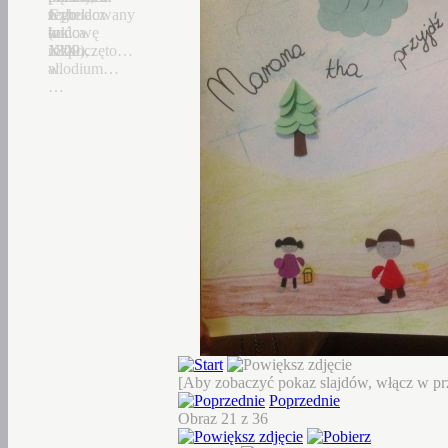
Czhelacz
z
Jego
wybudowany
(ok.
końca
budowę
w
1300),
XIX
rozpoczęto…
1822…
allodium…
w.
…
[Aby zobaczyć pokaz slajdów, włącz w prz
Poprzednie
Obraz 21 z 36