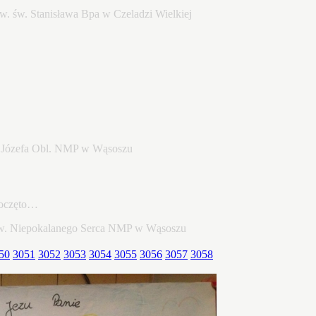
poczęto…
50
3051
3052
3053
3054
3055
3056
3057
3058
22…