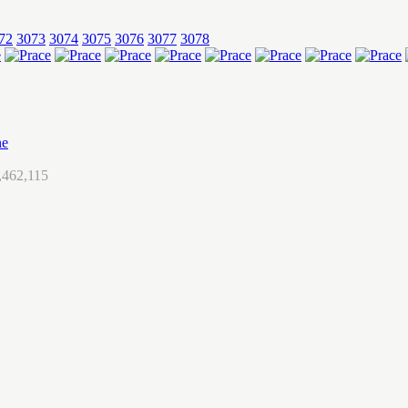
72
3073
3074
3075
3076
3077
3078
ne
,462,115