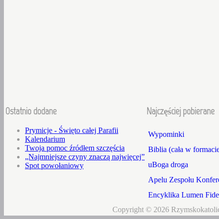
Ostatnio dodane
Najczęściej pobierane
Prymicje - Święto całej Parafii
Wypominki
Kalendarium
Twoja pomoc źródłem szczęścia
Biblia (cała w formaci
„Najmniejsze czyny znaczą najwięcej”
uBoga droga
Spot powołaniowy
Apelu Zespołu Konfere
Encyklika Lumen Fidei
Copyright © 2026 Rzymskokatolic