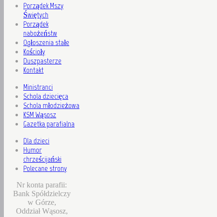
Porządek Mszy
Świętych
Porządek
nabożeństw
Ogłoszenia stałe
Kościoły
Duszpasterze
Kontakt
Ministranci
Schola dziecięca
Schola młodzieżowa
KSM Wąsosz
Gazetka parafialna
Dla dzieci
Humor
chrześcijański
Polecane strony
Nr konta parafii:
Bank Spółdzielczy
w Górze,
Oddział Wąsosz,