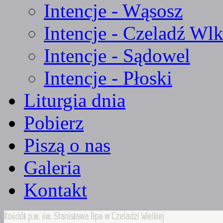
Intencje - Wąsosz
Intencje - Czeladź Wlk
Intencje - Sądowel
Intencje - Płoski
Liturgia dnia
Pobierz
Piszą o nas
Galeria
Kontakt
Kościół p.w. św. Stanisława Bpa w Czeladzi Wielkiej