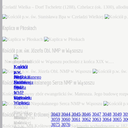
Czeladź Wielka – Dorf Tscheletz (1288), Czhelacz (ok. 1300), allo
Kaplica w Płoskach
Kościół p.w. św. Józefa Obl. NMP w Wąsoszu
Neogotycki kościół w Wąsoszu pochodzi z końca XIX w.…
Kościół
Kaplica
Kościół
Kościół
Kościół
p.w.
w
p.w.
p.w.
p.w.
św.
Płoskach
św.
Niepokalanego
NMP
Kościół p.w. Niepokalanego Serca NMP w Wąsoszu
Stanisława
Józefa
Serca
Królowej
Bpa
Obl.
NMP
Świata
w
NMP
w
w
Kościół to dawny zbór ewangelicki św. Mateusza. Jego budowę roz
Czeladzi
w
Wąsoszu
Sądowelu
Wielkiej
Wąsoszu
Kościół
Kościół
Czeladź
to
p.w.
Kościół p.w. NMP Królowej Świata w Sądowelu
3043
3044
3045
3046
3047
3048
3049
30
Wielka
Neogotycki
dawny
MB
3059
3060
3061
3062
3063
3064
3065
30
–
kościół
zbór
Królowej
3075
3076
Kościół p.w. MB Królowej Świata w Sądowelu wybudowany w 18
Dorf
w
ewangelicki
Świata