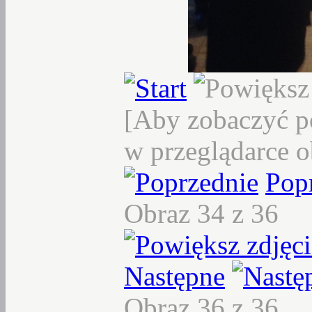
[Aby zobaczyć p
w przeglądarce o
Pop
Obraz 34 z 36
Następne
Obraz 36 z 36