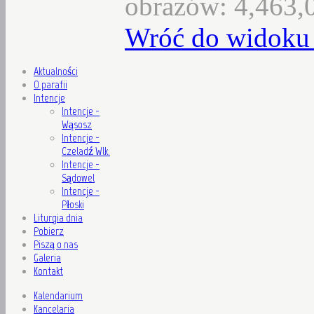
obrazów: 4,463,
Wróć do widoku 
Aktualności
O parafii
Intencje
Intencje -
Wąsosz
Intencje -
Czeladź Wlk.
Intencje -
Sądowel
Intencje -
Płoski
Liturgia dnia
Pobierz
Piszą o nas
Galeria
Kontakt
Kalendarium
Kancelaria