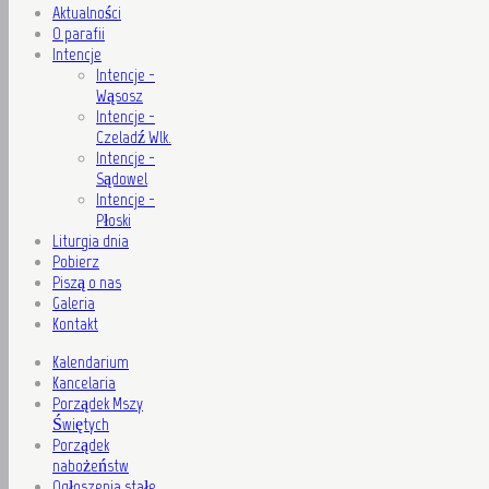
Aktualności
O parafii
Intencje
Intencje -
Wąsosz
Intencje -
Czeladź Wlk.
Intencje -
Sądowel
Intencje -
Płoski
Liturgia dnia
Pobierz
Piszą o nas
Galeria
Kontakt
Kalendarium
Kancelaria
Porządek Mszy
Świętych
Porządek
nabożeństw
Ogłoszenia stałe