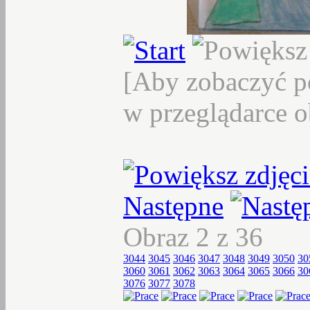
[Aby zobaczyć p
w przeglądarce o
Następne
Obraz 2 z 36
3044
3045
3046
3047
3048
3049
3050
30
3060
3061
3062
3063
3064
3065
3066
30
3076
3077
3078