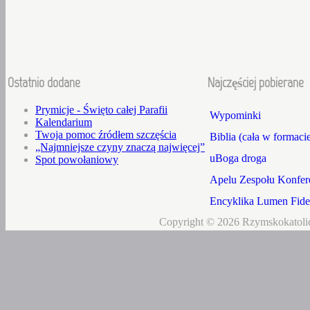
Ostatnio dodane
Najczęściej pobierane
Prymicje - Święto całej Parafii
Wypominki
Kalendarium
Twoja pomoc źródłem szczęścia
Biblia (cała w formaci
„Najmniejsze czyny znaczą najwięcej”
uBoga droga
Spot powołaniowy
Apelu Zespołu Konfere
Encyklika Lumen Fidei
Copyright © 2026 Rzymskokatolic