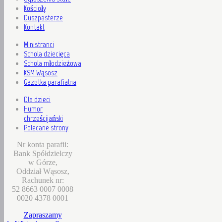
Kościoły
Duszpasterze
Kontakt
Ministranci
Schola dziecięca
Schola młodzieżowa
KSM Wąsosz
Gazetka parafialna
Dla dzieci
Humor
chrześcijański
Polecane strony
Nr konta parafii:
Bank Spółdzielczy
w Górze,
Oddział Wąsosz,
Rachunek nr:
52 8663 0007 0008
0020 4378 0001
Zapraszamy