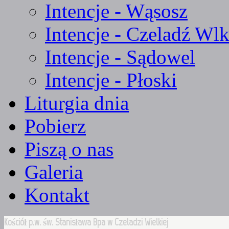
Intencje - Wąsosz
Intencje - Czeladź Wlk
Intencje - Sądowel
Intencje - Płoski
Liturgia dnia
Pobierz
Piszą o nas
Galeria
Kontakt
Kościół p.w. św. Stanisława Bpa w Czeladzi Wielkiej