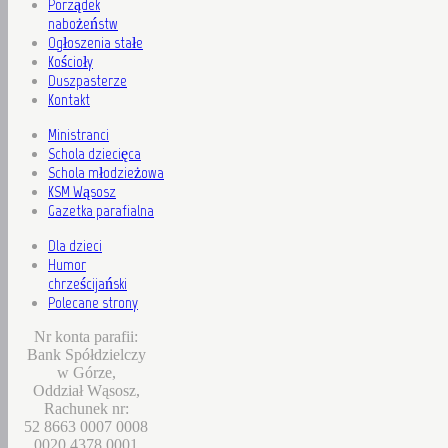
Porządek
nabożeństw
Ogłoszenia stałe
Kościoły
Duszpasterze
Kontakt
Ministranci
Schola dziecięca
Schola młodzieżowa
KSM Wąsosz
Gazetka parafialna
Dla dzieci
Humor
chrześcijański
Polecane strony
Nr konta parafii:
Bank Spółdzielczy
w Górze,
Oddział Wąsosz,
Rachunek nr:
52 8663 0007 0008
0020 4378 0001