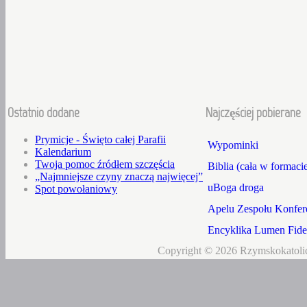
Ostatnio dodane
Najczęściej pobierane
Prymicje - Święto całej Parafii
Wypominki
Kalendarium
Twoja pomoc źródłem szczęścia
Biblia (cała w formaci
„Najmniejsze czyny znaczą najwięcej”
uBoga droga
Spot powołaniowy
Apelu Zespołu Konfere
Encyklika Lumen Fidei
Copyright © 2026 Rzymskokatolic