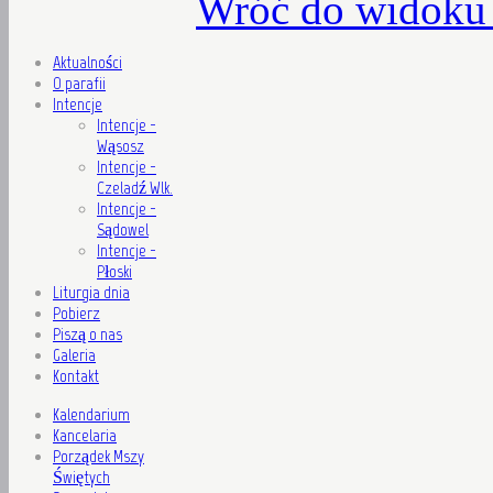
Wróć do widoku 
Aktualności
O parafii
Intencje
Intencje -
Wąsosz
Intencje -
Czeladź Wlk.
Intencje -
Sądowel
Intencje -
Płoski
Liturgia dnia
Pobierz
Piszą o nas
Galeria
Kontakt
Kalendarium
Kancelaria
Porządek Mszy
Świętych