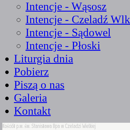
Intencje - Wąsosz
Intencje - Czeladź Wlk
Intencje - Sądowel
Intencje - Płoski
Liturgia dnia
Pobierz
Piszą o nas
Galeria
Kontakt
Kościół p.w. św. Stanisława Bpa w Czeladzi Wielkiej