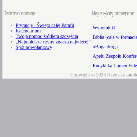
Ostatnio dodane
Najczęściej pobierane
Prymicje - Święto całej Parafii
Wypominki
Kalendarium
Twoja pomoc źródłem szczęścia
Biblia (cała w formaci
„Najmniejsze czyny znaczą najwięcej”
uBoga droga
Spot powołaniowy
Apelu Zespołu Konfere
Encyklika Lumen Fidei
Copyright © 2026 Rzymskokatolic