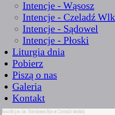
Intencje - Wąsosz
Intencje - Czeladź Wlk
Intencje - Sądowel
Intencje - Płoski
Liturgia dnia
Pobierz
Piszą o nas
Galeria
Kontakt
Kościół p.w. św. Stanisława Bpa w Czeladzi Wielkiej