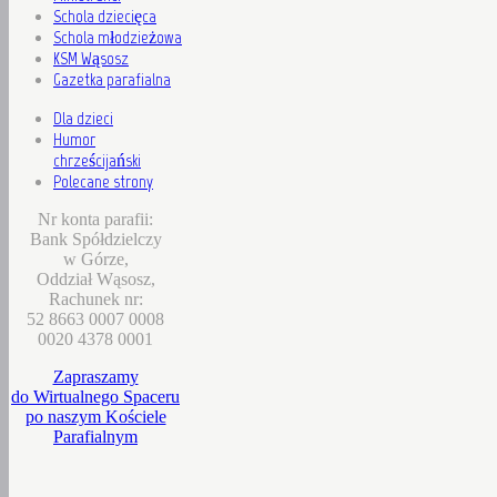
Schola dziecięca
Schola młodzieżowa
KSM Wąsosz
Gazetka parafialna
Dla dzieci
Humor
chrześcijański
Polecane strony
Nr konta parafii:
Bank Spółdzielczy
w Górze,
Oddział Wąsosz,
Rachunek nr:
52 8663 0007 0008
0020 4378 0001
Zapraszamy
do Wirtualnego Spaceru
po naszym Kościele
Parafialnym