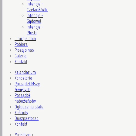
Intencje -
Czeladź Wlk.
Intencje -
Sądowel
Intencje -
Płoski
Liturgia dnia
Pobierz
Piszą o nas
Galeria
Kontakt
Kalendarium
Kancelaria
Porządek Mszy
Świętych
Porządek
nabożeństw
Ogłoszenia stałe
Kościoły
Duszpasterze
Kontakt
Ministranci