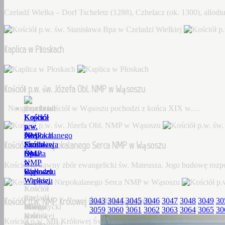
Czeladź Wielka – Dorf Tscheletz (1288), Czhelacz (ok. 1300), allo
Kaplica w Płoskach
Kościół p.w. św. Józefa Obl. NMP w Wąsoszu
Neogotycki kościół w Wąsoszu pochodzi z końca XIX w.…
Kościół
Kaplica
Kościół
Kościół
Kościół
p.w.
w
p.w.
p.w.
p.w.
św.
Płoskach
św.
Niepokalanego
NMP
Kościół p.w. Niepokalanego Serca NMP w Wąsoszu
Stanisława
Józefa
Serca
Królowej
Bpa
Obl.
NMP
Świata
w
NMP
w
w
Kościół to dawny zbór ewangelicki św. Mateusza. Jego budowę roz
Czeladzi
w
Wąsoszu
Sądowelu
Wielkiej
Wąsoszu
Kościół
Kościół
Czeladź
to
p.w.
Kościół p.w. NMP Królowej Świata w Sądowelu
3043
3044
3045
3046
3047
3048
3049
30
Wielka
Neogotycki
dawny
MB
3059
3060
3061
3062
3063
3064
3065
30
–
kościół
zbór
Królowej
Kościół p.w. MB Królowej Świata w Sądowelu wybudowany w 18
Dorf
w
ewangelicki
Świata